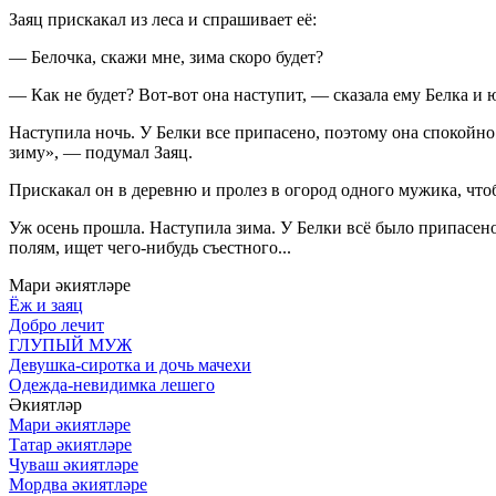
Заяц прискакал из леса и спрашивает её:
— Белочка, скажи мне, зима скоро будет?
— Как не будет? Вот-вот она наступит, — сказала ему Белка и 
Наступила ночь. У Белки все припасено, поэтому она спокойно
зиму», — подумал Заяц.
Прискакал он в деревню и пролез в огород одного мужика, чтоб
Уж осень прошла. Наступила зима. У Белки всё было припасено,
полям, ищет чего-нибудь съестного...
Мари әкиятләре
Ёж и заяц
Добро лечит
ГЛУПЫЙ МУЖ
Девушка-сиротка и дочь мачехи
Одежда-невидимка лешего
Әкиятләр
Мари әкиятләре
Татар әкиятләре
Чуваш әкиятләре
Мордва әкиятләре