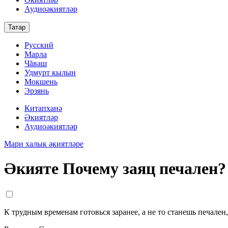
Аудиоәкиятләр
Татар
Русский
Марла
Чăваш
Удмурт кылын
Мокшень
Эрзянь
Китапханә
Әкиятләр
Аудиоәкиятләр
Мари халык әкиятләре
Әкияте Почему заяц печален?
К трудным временам готовься заранее, а не то станешь печален,