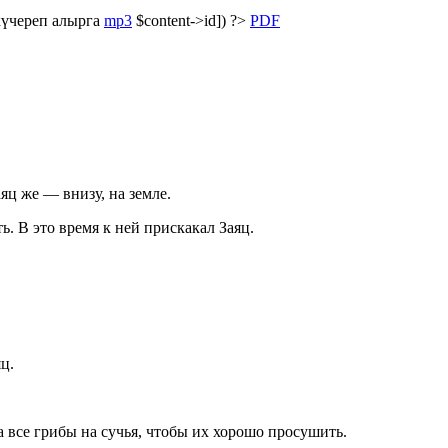
күчереп алырга
mp3
$content->id]) ?>
PDF
яц же — внизу, на земле.
. В это время к ней прискакал Заяц.
ц.
а все грибы на сучья, чтобы их хорошо просушить.