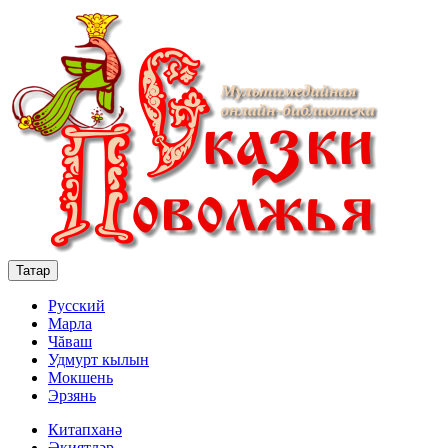
Татар
Русский
Марла
Чăваш
Удмурт кылын
Мокшень
Эрзянь
Китапханә
Әкиятләр