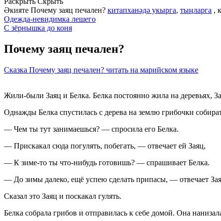
Раскрыть
Скрыть
Әкияте Почему заяц печален?
китапханәдә укырга
,
тыңларга
, 
Одежда-невидимка лешего
С зёрнышка до коня
Почему заяц печален?
Сказка Почему заяц печален? читать на марийском языке
Жили-были Заяц и Белка. Белка постоянно жила на деревьях, За
Однажды Белка спустилась с дерева на землю грибочки собирать
— Чем ты тут занимаешься? — спросила его Белка.
— Прискакал сюда погулять, побегать, — отвечает ей Заяц,
— К зиме-то ты что-нибудь готовишь? — спрашивает Белка.
— До зимы далеко, ещё успею сделать припасы, — отвечает Зая
Сказал это Заяц и поскакал гулять.
Белка собрала грибов и отправилась к себе домой. Она нанизал