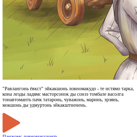
"Равлангонь ёвкст" эйкакшонь ловномакудо - те истямо тарка,
кона лезды ладямс масторсонок ды сонзэ томбале васолга
тонавтоманть пачк татаронь, чуважонь, маринь, эрзянь,
мокшонь ды удмуртонь эйкакштненень.
Панжомс ловномакудонть