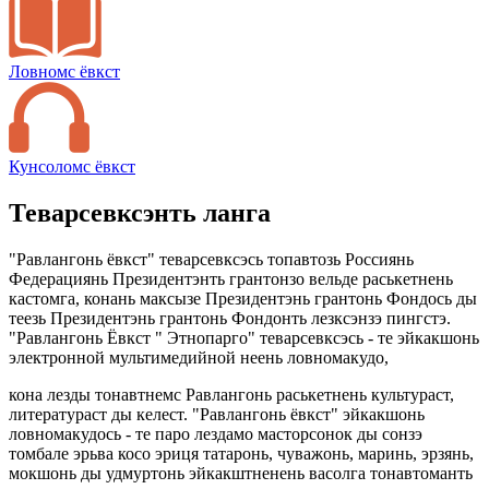
Ловномс ёвкст
Кунсоломс ёвкст
Теварсевксэнть ланга
"Равлангонь ёвкст" теварсевксэсь топавтозь Россиянь
Федерациянь Президентэнть грантонзо вельде раськетнень
кастомга, конань максызе Президентэнь грантонь Фондось ды
теезь Президентэнь грантонь Фондонть лезксэнзэ пингстэ.
"Равлангонь Ёвкст " Этнопарго" теварсевксэсь - те эйкакшонь
электронной мультимедийной неень ловномакудо,
кона лезды тонавтнемс Равлангонь раськетнень культураст,
литератураст ды келест. "Равлангонь ёвкст" эйкакшонь
ловномакудось - те паро лездамо масторсонок ды сонзэ
томбале эрьва косо эриця татаронь, чуважонь, маринь, эрзянь,
мокшонь ды удмуртонь эйкакштненень васолга тонавтоманть