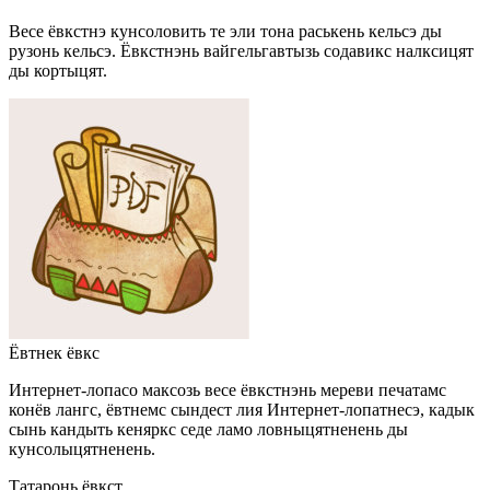
Весе ёвкстнэ кунсоловить те эли тона раськень кельсэ ды
рузонь кельсэ. Ёвкстнэнь вайгельгавтызь содавикс налксицят
ды кортыцят.
Ёвтнек ёвкс
Интернет-лопасо максозь весе ёвкстнэнь мереви печатамс
конёв лангс, ёвтнемс сындест лия Интернет-лопатнесэ, кадык
сынь кандыть кеняркс седе ламо ловныцятненень ды
кунсолыцятненень.
Татаронь ёвкст