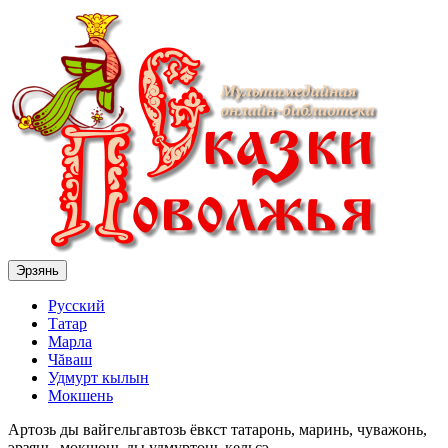
Эрзянь
Русский
Татар
Марла
Чăваш
Удмурт кылын
Мокшень
Артозь ды вайгельгавтозь ёвкст татаронь, маринь, чуважонь,
эрзянь, мокшонь ды удмуртонь кельсэ.