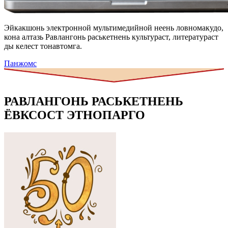
Эйкакшонь электронной мультимедийной неень ловномакудо,
кона алтазь Равлангонь раськетнень культураст, литератураст
ды келест тонавтомга.
Панжомс
РАВЛАНГОНЬ РАСЬКЕТНЕНЬ
ЁВКСОСТ ЭТНОПАРГО