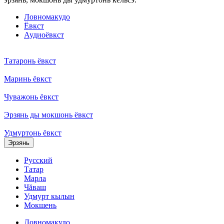
Ловномакудо
Ёвкст
Аудиоёвкст
Татаронь ёвкст
Маринь ёвкст
Чуважонь ёвкст
Эрзянь ды мокшонь ёвкст
Удмуртонь ёвкст
Эрзянь
Русский
Татар
Марла
Чăваш
Удмурт кылын
Мокшень
Ловномакудо