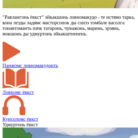
"Равлангонь ёвкст" эйкакшонь ловномакудо - те истямо тарка,
кона лезды ладямс масторсонок ды сонзэ томбале васолга
тонавтоманть пачк татаронь, чуважонь, маринь, эрзянь,
мокшонь ды удмуртонь эйкакштненень.
Панжомс ловномакудонть
Ловномс ёвкст
Кунсоломс ёвкст
Удмуртонь ёвкст