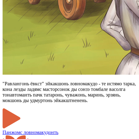
"Равлангонь ёвкст" эйкакшонь ловномакудо - те истямо тарка,
кона лезды ладямс масторсонок ды сонзэ томбале васолга
тонавтоманть пачк татаронь, чуважонь, маринь, эрзянь,
мокшонь ды удмуртонь эйкакштненень.
Панжомс ловномакудонть