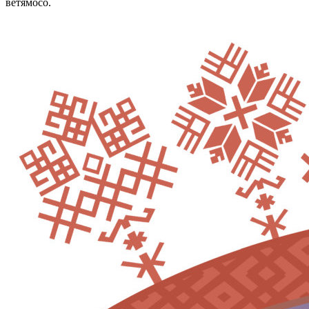
ветямосо.