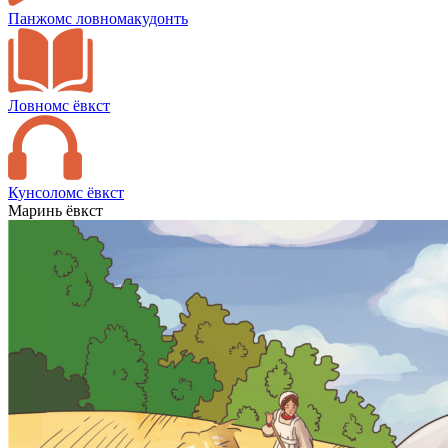
Панжомс ловномакудонть
Ловномс ёвкст
Кунсоломс ёвкст
Маринь ёвкст