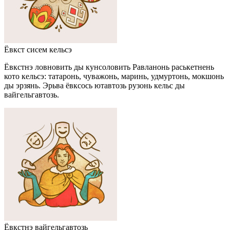
Ёвкст сисем кельсэ
Ёвкстнэ ловновить ды кунсоловить Равланонь раськетнень
кото кельсэ: татаронь, чуважонь, маринь, удмуртонь, мокшонь
ды эрзянь. Эрьва ёвксось ютавтозь рузонь кельс ды
вайгельгавтозь.
Ёвкстнэ вайгельгавтозь