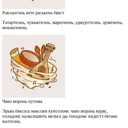
Равлангонь вете раськень ёвкст
Татартнэнь, чуважтнэнь, маритнень, удмурттнэнь, эрзятнень,
мокшотнень.
Чаво моронь путома
Эрьва ёвксось максови кунсоломс чаво моронь коряс,
поладомс налксицянть мельга ды тонадомс видестэ ёвтамс
валтнэнь.