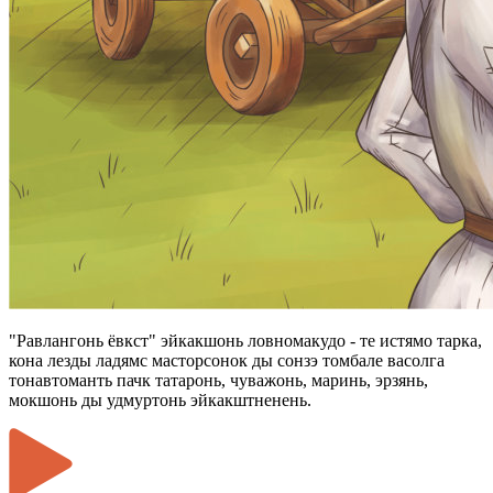
"Равлангонь ёвкст" эйкакшонь ловномакудо - те истямо тарка,
кона лезды ладямс масторсонок ды сонзэ томбале васолга
тонавтоманть пачк татаронь, чуважонь, маринь, эрзянь,
мокшонь ды удмуртонь эйкакштненень.