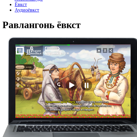
Ёвкст
Аудиоёвкст
Равлангонь ёвкст