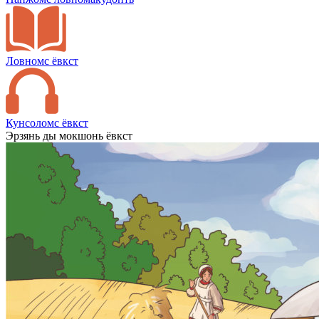
Ловномс ёвкст
Кунсоломс ёвкст
Эрзянь ды мокшонь ёвкст