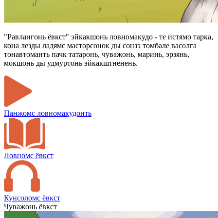
"Равлангонь ёвкст" эйкакшонь ловномакудо - те истямо тарка,
кона лезды ладямс масторсонок ды сонзэ томбале васолга
тонавтоманть пачк татаронь, чуважонь, маринь, эрзянь,
мокшонь ды удмуртонь эйкакштненень.
Панжомс ловномакудонть
Ловномс ёвкст
Кунсоломс ёвкст
Чуважонь ёвкст