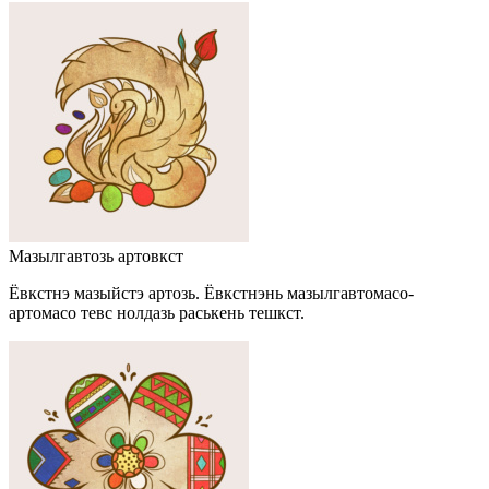
Мазылгавтозь артовкст
Ёвкстнэ мазыйстэ артозь. Ёвкстнэнь мазылгавтомасо-
артомасо тевс нолдазь раськень тешкст.