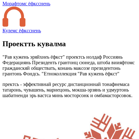
Морафтомс ёфксснень
Кулемс ёфксснень
Проектть кувалма
"Рав кужень эряйхнеь ёфкст" проектсь нолдаф Россиянь
Федерациянь Президенть грантонц сюнеда, штоба виияфтомс
гражданскяй обществать, конань максозе президентонь
грантонь Фондсь. "Етноколлекция "Рав кужень ёфкст"
пректсь - эффективнай ресурс дистанционнай тонафнемаса
татаронь, чувашень, мариецонь, мокша-эрзянь и удмуртонь
шабатненди эрь вастса минь мосторсонк и омбамасторсовок.