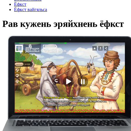
Ёфкст
Ёфкст вайгяльса
Рав кужень эряйхнень ёфкст