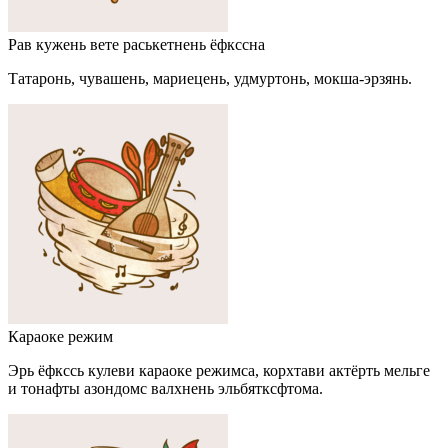
Рав кужень вете раськетнень ёфкссна
Татаронь, чувашень, мариецень, удмуртонь, мокша-эрзянь.
Караоке режим
Эрь ёфкссь кулеви караоке режимса, корхтави актёрть мельге
и тонафты азондомс валхнень эльбятксфтома.