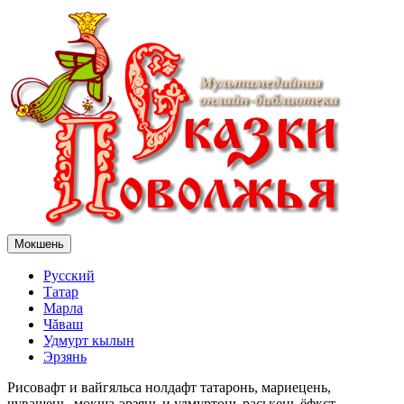
Мокшень
Русский
Татар
Марла
Чăваш
Удмурт кылын
Эрзянь
Рисовафт и вайгяльса нолдафт татаронь, мариецень,
чувашень, мокша-эрзянь и удмуртонь раськень ёфкст.