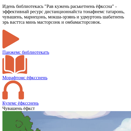
Идень библиотекась "Рав кужень раськетнень ёфкссна" -
эффективнай ресурс дистанционнайста тонафнемс татаронь,
чувашень, мариецонь, мокша-эрзянь и удмуртонь шабатнень
эрь васттса минь масторсонк и омбамасторсовок.
Панжемс библиотекать
Морафтомс ёфксснень
Кулемс ёфксснень
Чувашень ёфкст