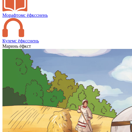
Морафтомс ёфксснень
Кулемс ёфксснень
Маринь ёфкст