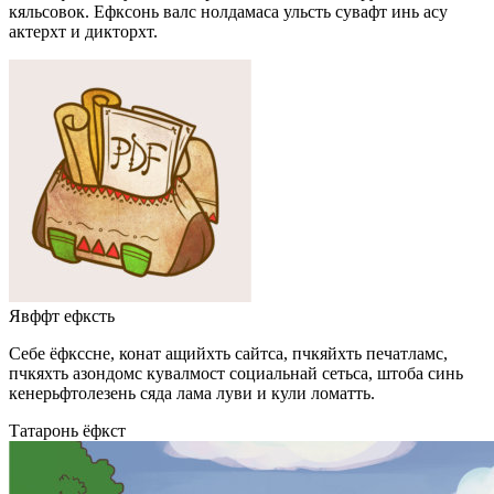
кяльсовок. Ефксонь валс нолдамаса ульсть сувафт инь асу
актерхт и дикторхт.
Явффт ефксть
Себе ёфкссне, конат ащийхть сайтса, пчкяйхть печатламс,
пчкяхть азондомс кувалмост социальнай сетьса, штоба синь
кенерьфтолезень сяда лама луви и кули ломатть.
Татаронь ёфкст