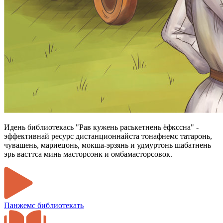
Идень библиотекась "Рав кужень раськетнень ёфкссна" -
эффективнай ресурс дистанционнайста тонафнемс татаронь,
чувашень, мариецонь, мокша-эрзянь и удмуртонь шабатнень
эрь васттса минь масторсонк и омбамасторсовок.
Панжемс библиотекать