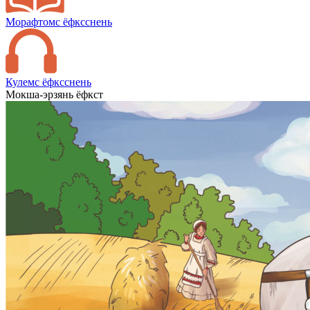
Морафтомс ёфксснень
Кулемс ёфксснень
Мокша-эрзянь ёфкст