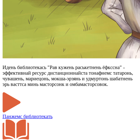
Идень библиотекась "Рав кужень раськетнень ёфкссна" -
эффективнай ресурс дистанционнайста тонафнемс татаронь,
чувашень, мариецонь, мокша-эрзянь и удмуртонь шабатнень
эрь васттса минь масторсонк и омбамасторсовок.
Панжемс библиотекать