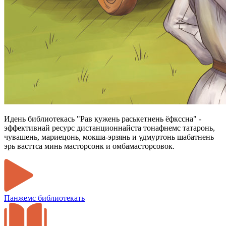
Идень библиотекась "Рав кужень раськетнень ёфкссна" -
эффективнай ресурс дистанционнайста тонафнемс татаронь,
чувашень, мариецонь, мокша-эрзянь и удмуртонь шабатнень
эрь васттса минь масторсонк и омбамасторсовок.
Панжемс библиотекать