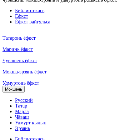
Библиотекась
Ёфкст
Ёфкст вайгяльса
Татаронь ёфкст
Маринь ёфкст
Чувашень ёфкст
Мокша-эрзянь ёфкст
Удмуртонь ёфкст
Мокшень
Русский
Татар
Марла
Чăваш
Удмурт кылын
Эрзянь
Библиотекась