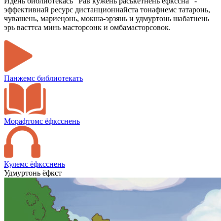
Идень библиотекась "Рав кужень раськетнень ёфкссна" -
эффективнай ресурс дистанционнайста тонафнемс татаронь,
чувашень, мариецонь, мокша-эрзянь и удмуртонь шабатнень
эрь васттса минь масторсонк и омбамасторсовок.
Панжемс библиотекать
Морафтомс ёфксснень
Кулемс ёфксснень
Удмуртонь ёфкст