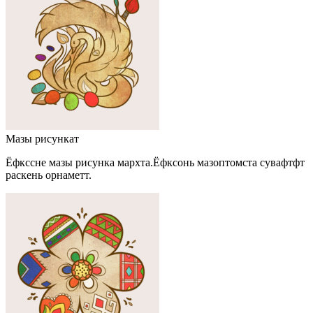
Мазы рисункат
Ёфкссне мазы рисунка мархта.Ёфксонь мазоптомста сувафтфт
раскень орнаметт.