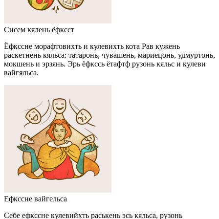
Сисем кялень ёфксст
Ёфкссне морафтовихть и кулевихть кота Рав кужень
раскетнень кяльса: татаронь, чувашень, мариецонь, удмуртонь,
мокшень и эрзянь. Эрь ёфкссь ётафтф рузонь кяльс и кулеви
вайгяльса.
Ефкссне вайгельса
Себе ефкссне кулевийхть раськень эсь кяльса, рузонь