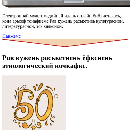
Электроннай мультимедийнай идень онлайн библиотекась,
кона арьсеф тонафнемс Рав кужень раськетнеь культураснон,
литератураснон, эсь кяльснон.
Панжемс
Рав кужень раськетнень ёфкснень
этнологическяй кочкафкс.