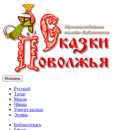
Мокшень
Русский
Татар
Марла
Чăваш
Удмурт кылын
Эрзянь
Библиотекась
Ёфкст