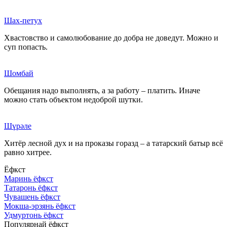
Шах-петух
Хвастовство и самолюбование до добра не доведут. Можно и
суп попасть.
Шомбай
Обещания надо выполнять, а за работу – платить. Иначе
можно стать объектом недоброй шутки.
Шүрәле
Хитёр лесной дух и на проказы горазд – а татарский батыр всё
равно хитрее.
Ёфкст
Маринь ёфкст
Татаронь ёфкст
Чувашень ёфкст
Мокша-эрзянь ёфкст
Удмуртонь ёфкст
Популярнай ёфкст