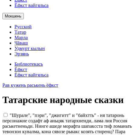
Ёфкст вайгяльса
Мокшень
Русский
Татар
Марла
Чăваш
Удмурт кылын
Эрзянь
Библиотекась
Ёфкст
Ёфкст вайгяльса
Рав кужень раськень ёфкст
Татарские народные сказки
"Шурале", "пэри", "джигитт" и "байхтть" - ня татаронь
персонажне содафт аф аньцяк татархненди, лама лия Россия
раськетненьди. Нинге ашеде морафта шапаксста тиф ломаньть
тевонзон кувалма, кона сявозе рьвакс козять стиренц? Пара