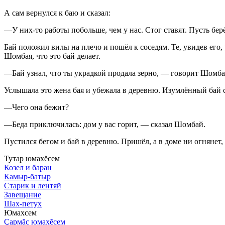
А сам вернулся к баю и сказал:
—У них-то работы побольше, чем у нас. Стог ставят. Пусть берё
Бай положил вилы на плечо и пошёл к соседям. Те, увидев его,
Шомбая, что это бай делает.
—Бай узнал, что ты украдкой продала зерно, — говорит Шомбай
Услышала это жена бая и убежала в деревню. Изумлённый бай
—Чего она бежит?
—Беда приключилась: дом у вас горит, — сказал Шомбай.
Пустился бегом и бай в деревню. Пришёл, а в доме ни огнянет,
Тутар юмахĕсем
Козел и баран
Камыр-батыр
Старик и лентяй
Завещание
Шах-петух
Юмахсем
Çармăс юмахĕсем