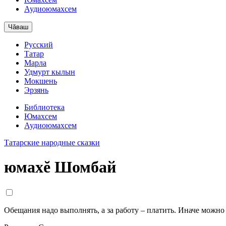
Аудиоюмахсем
Чăваш
Русский
Татар
Марла
Удмурт кылын
Мокшень
Эрзянь
Библиотека
Юмахсем
Аудиоюмахсем
Татарские народные сказки
юмахĕ Шомбай
Обещания надо выполнять, а за работу – платить. Иначе можно