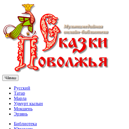
Чăваш
Русский
Татар
Марла
Удмурт кылын
Мокшень
Эрзянь
Библиотека
Юмахсем