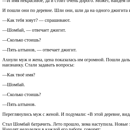
—И имя некрасивое, да и стоит очень дорого. Может, найдём п
И пошли они по деревне. Шли они, шли да на одного джигита 
—Как тебя зовут? — спрашивают.
—Шомбай, — отвечает джигит.
—Сколько стоишь?
—Пять алтынов, — отвечает джигит.
Ахнули муж и жена, цена показалась им огромной. Пошли даль
наизнанку. Стали задавать вопросы:
—Как твоё имя?
—Шомбай.
—Сколько стоишь?
—Пять алтынов.
Переглянулись муж с женой. И подумали: «В этой деревне, вида
Стал Шомбай батрачить. Лето прошло, зима наступила. Новые з
Находят недоделки в каждой его работе, говорят: