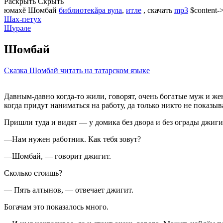
Раскрыть
Скрыть
юмахĕ Шомбай
библиотекăра вула
,
итле
, скачать
mp3
$content->
Шах-петух
Шүрәле
Шомбай
Сказка Шомбай читать на татарском языке
Давным-давно когда-то жили, говорят, очень богатые муж и же
когда придут наниматься на работу, да только никто не показ
Пришли туда и видят — у домика без двора и без ограды джигит
—Нам нужен работник. Как тебя зовут?
—Шомбай, — говорит джигит.
Сколько стоишь?
— Пять алтынов, — отвечает джигит.
Богачам это показалось много.