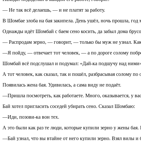
— Не так всё делаешь, — и не платят за работу.
В Шомбае злоба на бая закипела. День ушёл, ночь прошла, год
Однажды идёт Шомбай с баем сено косить, да забыл дома брусок
— Распродам зерно, — говорит, — только бы муж не узнал. Как
—Я пойду, — отвечает тот человек, — а по дороге солому побро
Шомбай всё подслушал и подумал: «Дай-ка подшучу над ними»
А тот человек, как сказал, так и пошёл, разбрасывая солому по
Появилась жена бая. Удивилась, а сама виду не подаёт.
—Пришла посмотреть, как работаете. Много, оказывается, у вас
Бай хотел пригласить соседей убирать сено. Сказал Шомбаю:
—Иди, позови-ка вон тех.
А это были как раз те люди, которые купили зерно у жены бая.
—Бай узнал, что вы втайне от него купили зерно. Взял вилы и б