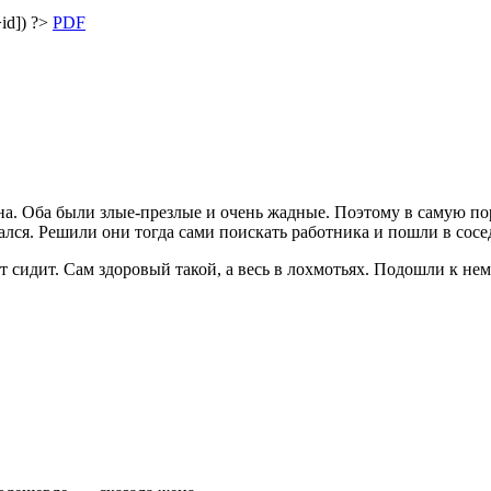
id]) ?>
PDF
на. Оба были злые-презлые и очень жадные. Поэтому в самую по
ывался. Решили они тогда сами поискать работника и пошли в со
 сидит. Сам здоровый такой, а весь в лохмотьях. Подошли к нем