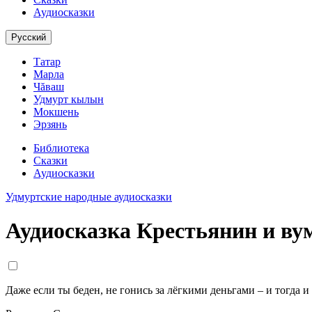
Аудиосказки
Русский
Татар
Марла
Чăваш
Удмурт кылын
Мокшень
Эрзянь
Библиотека
Сказки
Аудиосказки
Удмуртские народные аудиосказки
Аудиосказка Крестьянин и ву
Даже если ты беден, не гонись за лёгкими деньгами – и тогда и