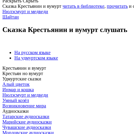
Раскрыть
Скрыть
Сказка Крестьянин и вумурт
читать в библиотеке
,
прочитать
и 
Нюлэсмурт и медведи
Шайтан
Сказка Крестьянин и вумурт слушать
На русском языке
На удмуртском языке
Крестьянин и вумурт
Крестьян но вумурт
Удмуртские сказки
Алый цветок
Инмар и кошка
Нюлэсмурт и медведи
Умный козёл
Возникновение мира
Аудиосказки
Татарские аудиосказки
Марийские аудиосказки
Чувашские аудиосказки
Мордовские аудиосказки