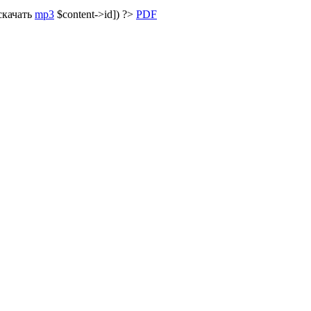
скачать
mp3
$content->id]) ?>
PDF