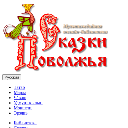
Русский
Татар
Марла
Чăваш
Удмурт кылын
Мокшень
Эрзянь
Библиотека
Сказки