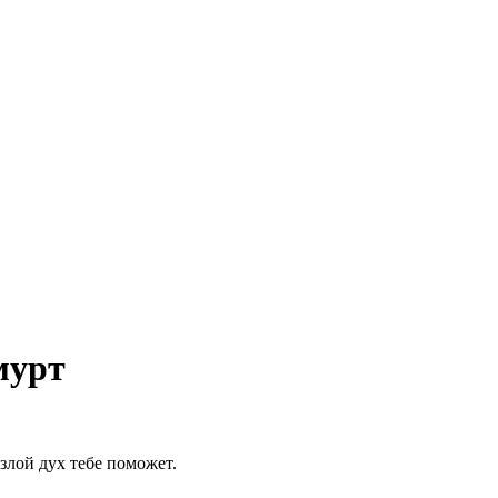
мурт
 злой дух тебе поможет.