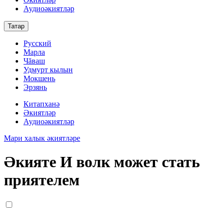
Аудиоәкиятләр
Татар
Русский
Марла
Чăваш
Удмурт кылын
Мокшень
Эрзянь
Китапханә
Әкиятләр
Аудиоәкиятләр
Мари халык әкиятләре
Әкияте И волк может стать
приятелем