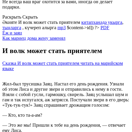
Не всегда ваш враг охотится за вами, иногда он делает
подарки.
Раскрыть
Скрыть
Әкияте И волк может стать приятелем
китапханәдә укырга
,
тыңларга
, күчереп алырга
mp3
$content->id]) ?>
PDF
Ёж и заяц
Как мариец дома жену заменял
И волк может стать приятелем
Сказка И волк может стать приятелем читать на марийском
языке
Жил-был трусишка Заяц. Настал его день рождения. Узнали
об этом Лиса и другие звери и отправились к нему в гости.
Взяли с собой гусли, гармошку, свирель. Заяц услышал шум и
гам и так испугался, аж затрясся. Постучали звери в его дверь:
«Тук-тук-тук!» Заяц спрашивает дрожащим голосом:
— Кто, кто та-а-ам?
— Это же мы! Пришли к тебе на день рождения, — отвечает
ему Лиса.