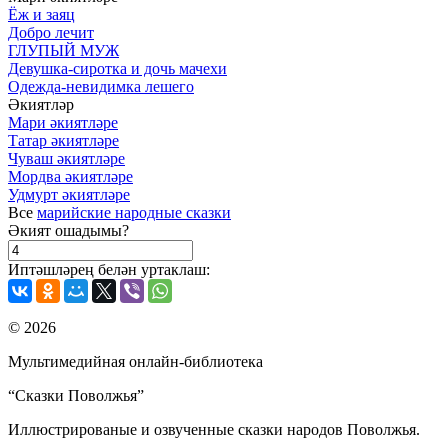
Ёж и заяц
Добро лечит
ГЛУПЫЙ МУЖ
Девушка-сиротка и дочь мачехи
Одежда-невидимка лешего
Әкиятләр
Мари әкиятләре
Татар әкиятләре
Чуваш әкиятләре
Мордва әкиятләре
Удмурт әкиятләре
Все
марийские народные сказки
Әкият ошадымы?
Иптәшләрең белән уртаклаш:
© 2026
Мультимедийная онлайн-библиотека
“Сказки Поволжья”
Иллюстрированые и озвученные сказки народов Поволжья.