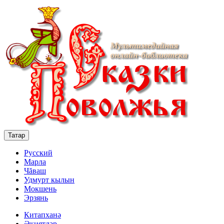
Татар
Русский
Марла
Чăваш
Удмурт кылын
Мокшень
Эрзянь
Китапханә
Әкиятләр