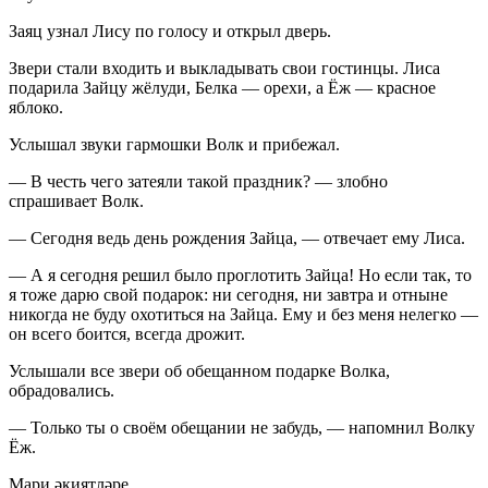
Заяц узнал Лису по голосу и открыл дверь.
Звери стали входить и выкладывать свои гостинцы. Лиса
подарила Зайцу жёлуди, Белка — орехи, a Ёж — красное
яблоко.
Услышал звуки гармошки Волк и прибежал.
— В честь чего затеяли такой праздник? — злобно
спрашивает Волк.
— Сегодня ведь день рождения Зайца, — отвечает ему Лиса.
— А я сегодня решил было проглотить Зайца! Но если так, то
я тоже дарю свой подарок: ни сегодня, ни завтра и отныне
никогда не буду охотиться на Зайца. Ему и без меня нелегко —
он всего боится, всегда дрожит.
Услышали все звери об обещанном подарке Волка,
обрадовались.
— Только ты о своём обещании не забудь, — напомнил Волку
Ёж.
Мари әкиятләре