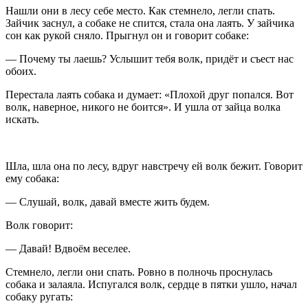
Нашли они в лесу себе место. Как стемнело, легли спать.
Зайчик заснул, а собаке не спится, стала она лаять. У зайчика
сон как рукой сняло. Прыгнул он и говорит собаке:
— Почему ты лаешь? Услышит тебя волк, придёт и съест нас
обоих.
Перестала лаять собака и думает: «Плохой друг попался. Вот
волк, наверное, никого не боится». И ушла от зайца волка
искать.
Шла, шла она по лесу, вдруг навстречу ей волк бежит. Говорит
ему собака:
— Слушай, волк, давай вместе жить будем.
Волк говорит:
— Давай! Вдвоём веселее.
Стемнело, легли они спать. Ровно в полночь проснулась
собака и залаяла. Испугался волк, сердце в пятки ушло, начал
собаку ругать: