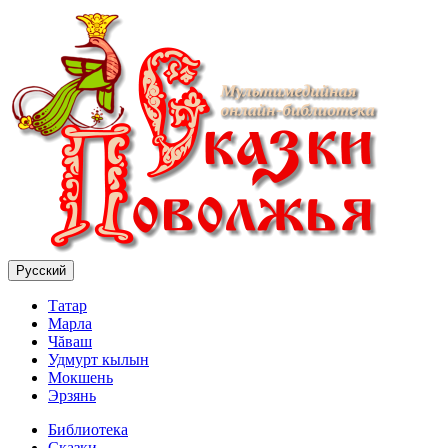
Русский
Татар
Марла
Чăваш
Удмурт кылын
Мокшень
Эрзянь
Библиотека
Сказки