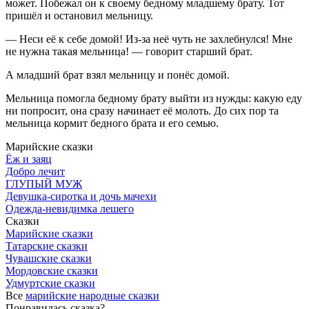
может. Побежал он к своему бедному младшему брату. Тот
пришёл и остановил мельницу.
— Неси её к себе домой! Из-за неё чуть не захлебнулся! Мне
не нужна такая мельница! — говорит старший брат.
А младший брат взял мельницу и понёс домой.
Мельница помогла бедному брату выйти из нужды: какую еду
ни попросит, она сразу начинает её молоть. До сих пор та
мельница кормит бедного брата и его семью.
Марийские сказки
Ёж и заяц
Добро лечит
ГЛУПЫЙ МУЖ
Девушка-сиротка и дочь мачехи
Одежда-невидимка лешего
Сказки
Марийские сказки
Татарские сказки
Чувашские сказки
Мордовские сказки
Удмуртские сказки
Все
марийские народные сказки
Понравилась сказка?