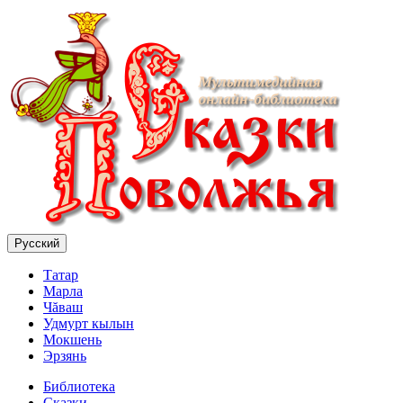
Русский
Татар
Марла
Чăваш
Удмурт кылын
Мокшень
Эрзянь
Библиотека
Сказки