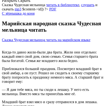
Раскрыть
Скрыть
Сказка Чудесная мельница
читать в библиотеке
,
слушать
и
скачать
mp3
$content->id]) ?>
PDF
С зёрнышка до коня
Марийская народная сказка Чудесная
мельница читать
Сказка Чудесная мельница читать на марийском языке
Когда-то давно жили-были два брата. Жили они отдельно:
каждый имел свой дом, свою семью. Семья старшего брата
была богатой. Семья же младшего жила бедно.
Приближался большой праздник. Посмотрел младший брат в
свой амбар, а он пуст. Решил он сходить к своему старшему
брату попросить к празднику немного мяса. А старший брат и
говорит ему:
— Я дам тебе мяса, но ты сходи к лешаку. У него есть
мельница. Вместо мяса ты принесёшь мне её.
Младший брат взял мясо и сразу отправился в дом лешака.