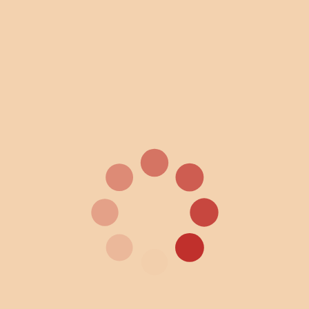
Свинка
Тувоня
Катитесь сюда, санки мои
Гурь сен, нурдонязе
Лиса и журавль
Келазсь и каргсь
Сказочка
Ефкскя
Как собака себе друга нашла
Кода пинесь эстейнза ялга мусь
Алый цветок
Льӧль сяська
Возникновение мира
Дуннелэн кылдэмез
Облик луны
Толэзьлэн тусыз
Нюлэсмурт и медведи