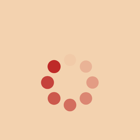
Свинка
Тувоня
Катитесь сюда, санки мои
Гурь сен, нурдонязе
Лиса и журавль
Келазсь и каргсь
Сказочка
Ефкскя
Как собака себе друга нашла
Кода пинесь эстейнза ялга мусь
Алый цветок
Льӧль сяська
Возникновение мира
Дуннелэн кылдэмез
Облик луны
Толэзьлэн тусыз
Нюлэсмурт и медведи